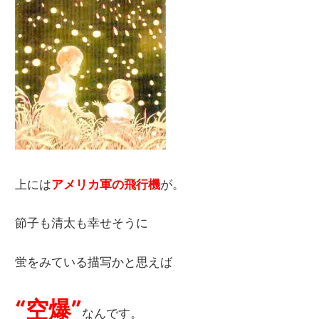
上には
アメリカ軍の飛行機
が。
節子も清太も幸せそうに
蛍をみている描写かと思えば
“空爆”
なんです。