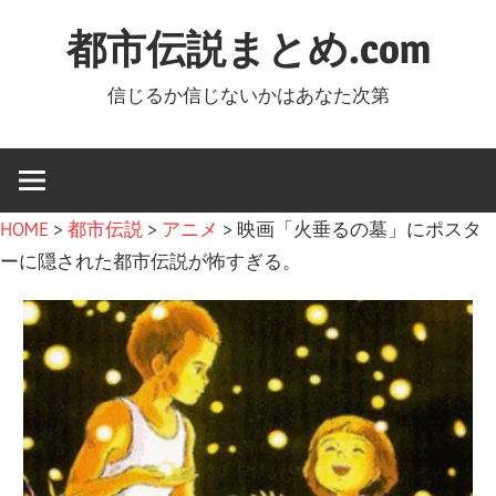
コ
都市伝説まとめ.com
ン
テ
信じるか信じないかはあなた次第
ン
ツ
へ
ス
HOME
>
都市伝説
>
アニメ
>
映画「火垂るの墓」にポスタ
キ
ーに隠された都市伝説が怖すぎる。
ッ
プ