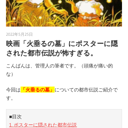
2022年5月25日
toshiden0809
映画「火垂るの墓」にポスターに隠
された都市伝説が怖すぎる。
こんばんは、管理人の筆者です。（頭痛が痛い的
な）
今回は
「火垂るの墓」
についての都市伝説ご紹介で
す。
■目次
1. ポスターに隠された都市伝説